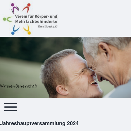
Toggle main menu
Hauptnavigation
Jahreshauptversammlung 2024