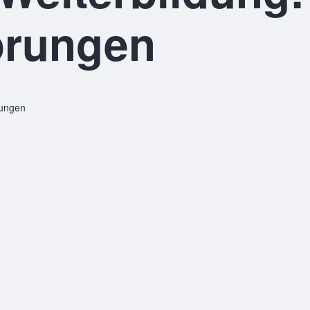
örungen
rungen